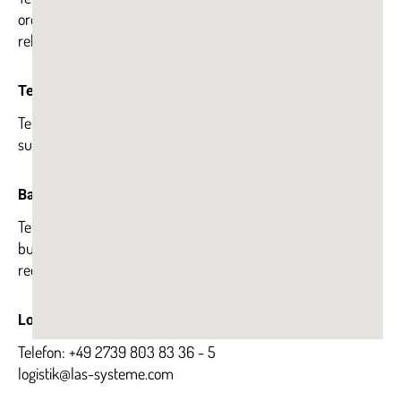
order@las-systeme.com
reklamation@las-systeme.com
Technischer Support
Telefon: +49 2739 803 83 36 - 3
support@las-systeme.com
Backoffice | Buchhaltung
Telefon: +49 2739 803 83 36 - 4
buha@las-systeme.com
rechnung@las-systeme.com
Logistik
Telefon: +49 2739 803 83 36 - 5
logistik@las-systeme.com