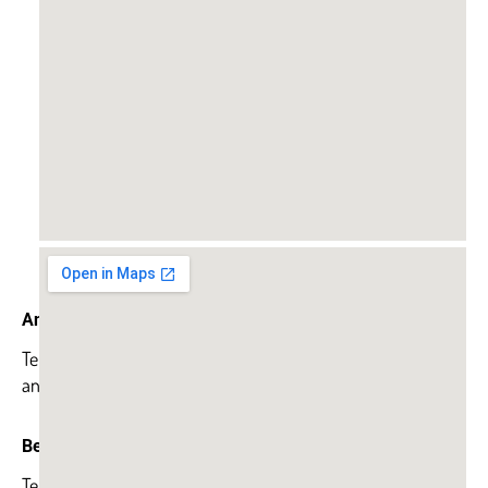
Anfrage | Lichtplanung
Telefon: +49 2739 803 83 36 - 1
anfrage@las-systeme.com
Bestellung | Retoure
Telefon: +49 2739 803 83 36 - 2