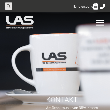
Händlersuche
Search
for:
KONTAKT
Am Schnittpunkt von NRW, Hessen