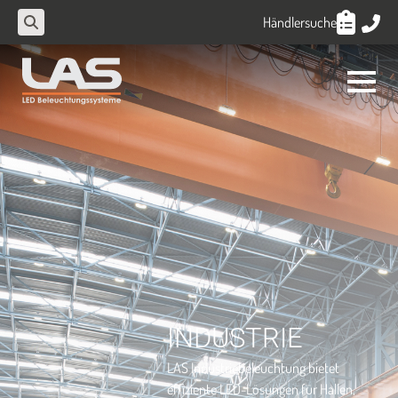
Händlersuche
Search
for:
INDUSTRIE
LAS Industriebeleuchtung bietet
effiziente LED-Lösungen für Hallen,