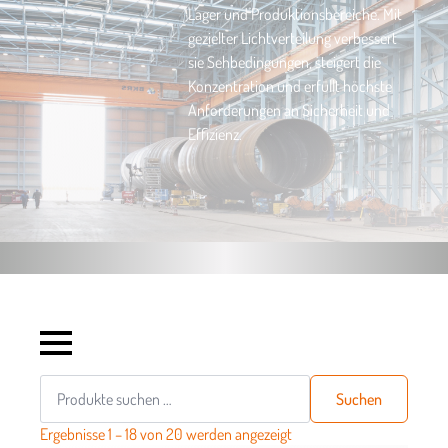
Lager und Produktionsbereiche. Mit
gezielter Lichtverteilung verbessert
sie Sehbedingungen, steigert die
Konzentration und erfüllt höchste
Anforderungen an Sicherheit und
Effizienz.
Suche
nach:
Suchen
Ergebnisse 1 – 18 von 20 werden angezeigt