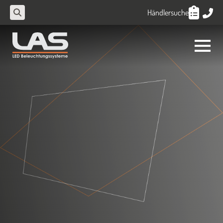
Händlersuche
Search
for: