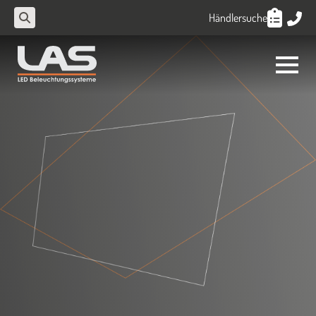
Händlersuche
Search
for: