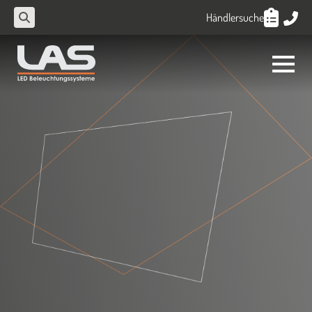
Händlersuche
Search
for: