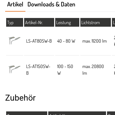
Artikel
Downloads & Daten
Typ
Artikel-Nr.
Leistung
Lichtstrom
L
LS-AT80SW-B
40 - 80 W
max. 11200 lm
LS-AT150SW-
100 - 150
max. 20800
B
W
lm
Zubehör