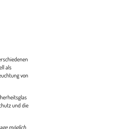
erschiedenen
ll als
leuchtung von
herheitsglas
chutz und die
age möglich.