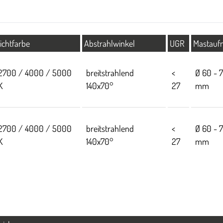
ichtfarbe
Abstrahlwinkel
UGR
Mastauf
2700 / 4000 / 5000
breitstrahlend
<
Ø 60 - 
K
140x70°
27
mm
2700 / 4000 / 5000
breitstrahlend
<
Ø 60 - 
K
140x70°
27
mm