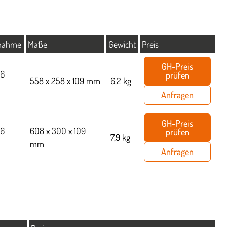
nahme
Maße
Gewicht
Preis
GH-Preis
76
prüfen
558 x 258 x 109 mm
6,2 kg
Anfragen
GH-Preis
76
608 x 300 x 109
prüfen
7,9 kg
mm
Anfragen