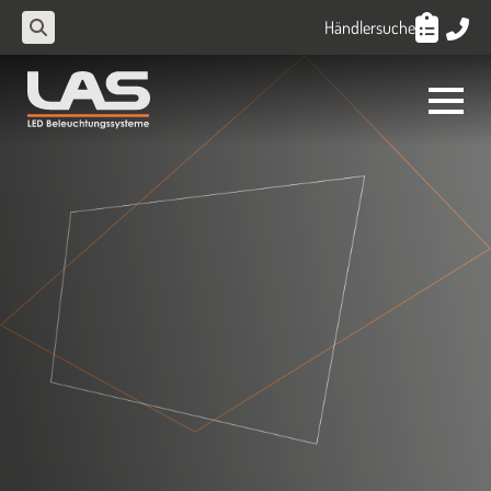
Händlersuche
Search
for: