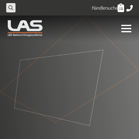
Händlersuche
Search
for: