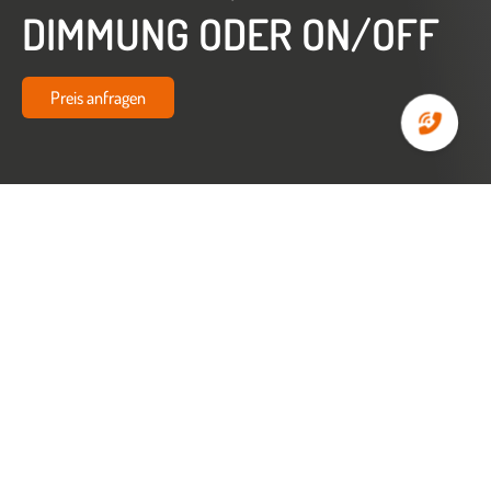
DIMMUNG ODER ON/OFF
Preis anfragen
Startseite
Zubehör
LED Treiber Phasenan-/abschnitt-Dimmung oder ON/OFF (26 W)
LED TREIBER
PHASENAN-/ABSCHNITT-
DIMMUNG ODER ON/OFF