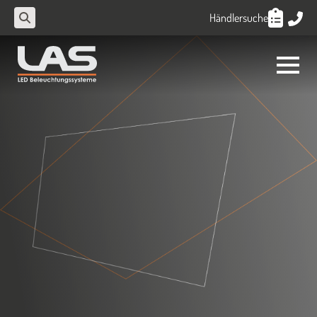
Händlersuche
Search
for: