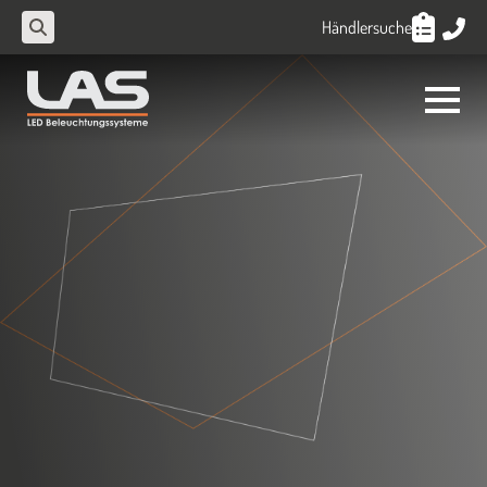
Händlersuche
Search
for: