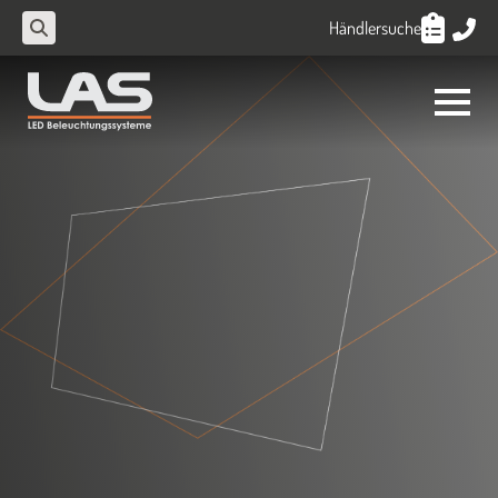
Händlersuche
Search
for: