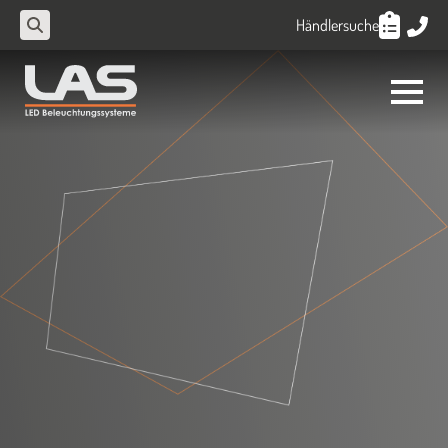
Händlersuche
Search
for: