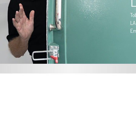
To
LA
Em