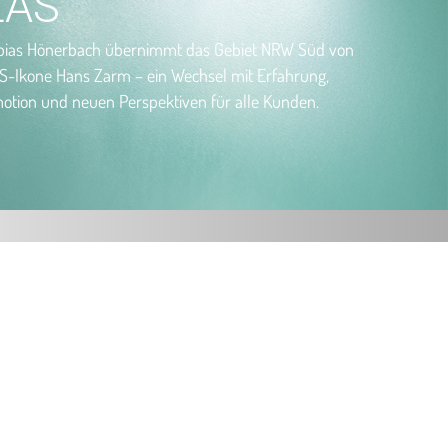
LAS
bias Hönerbach übernimmt das Gebiet NRW Süd von
S-Ikone Hans Zarm – ein Wechsel mit Erfahrung,
otion und neuen Perspektiven für alle Kunden.