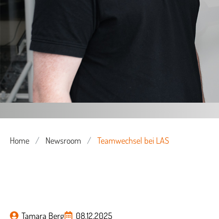
Home
/
Newsroom
/
Teamwechsel bei LAS
Tamara Berg
08.12.2025