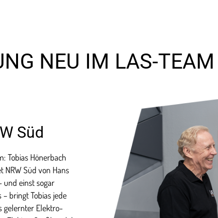
UNG NEU IM LAS-TEAM
RW Süd
m: Tobias Hönerbach
iet NRW Süd von Hans
 und einst sogar
 – bringt Tobias jede
s gelernter Elektro-