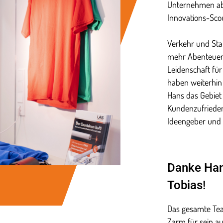
Unternehmen abe
Innovations-Scou
Verkehr und Sta
mehr Abenteuer 
Leidenschaft für
haben weiterhin 
Hans das Gebiet
Kundenzufriedenh
Ideengeber und 
Danke Ha
Tobias!
Das gesamte Tea
Zarm für sein a