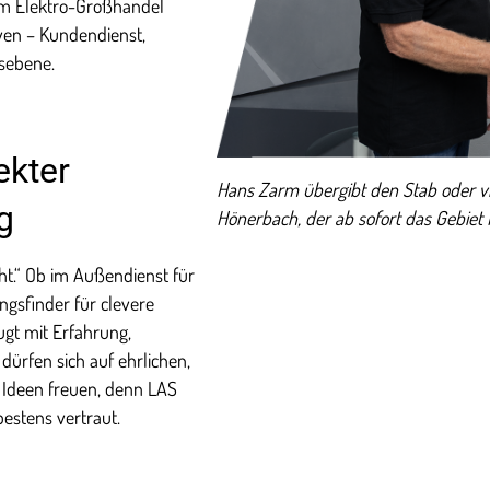
r im Elektro-Großhandel
iven – Kundendienst,
sebene.
ekter
Hans Zarm übergibt den Stab oder v
g
Hönerbach, der ab sofort das Gebiet
icht.“ Ob im Außendienst für
gsfinder für clevere
gt mit Erfahrung,
ürfen sich auf ehrlichen,
 Ideen freuen, denn LAS
bestens vertraut.