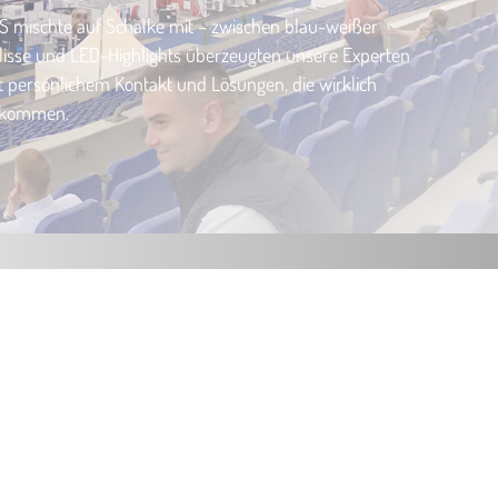
S mischte auf Schalke mit – zwischen blau-weißer
lisse und LED-Highlights überzeugten unsere Experten
t persönlichem Kontakt und Lösungen, die wirklich
kommen.