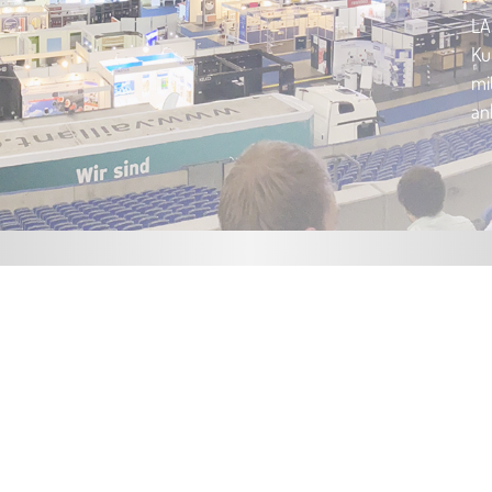
LA
Ku
mi
an