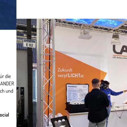
̈r die
„ZANDER
usch und
ocial