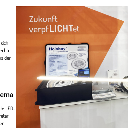
sich
 echte
us der
thema
ch: LED-
reter
ren