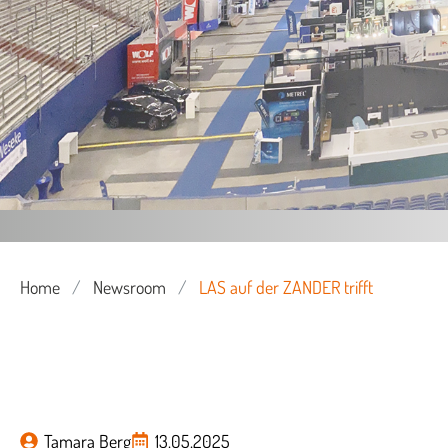
Home
/
Newsroom
/
LAS auf der ZANDER trifft
Tamara Berg
13.05.2025